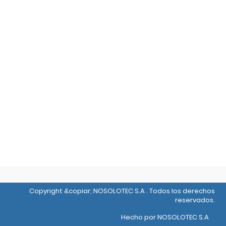
Copyright
&copiar;
NOSOLOTEC S.A
.
Todos los derechos
reservados.
Hecho por NOSOLOTEC S.A